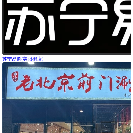
苏宁易购(美阳街店)