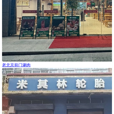
老北京前门涮肉