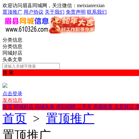
欢迎访问眉县同城网，关注微信：meixianrexian
置顶推广
用户协议
关于我们
免责声明
联系我们
分类信息
分类信息
同城好店
头条文章
搜 索
点击登录
发布信息
首页
同城好店
同城头条
求职招聘
二手车
房屋租售
生意转让
首页
>
置顶推广
置顶推广