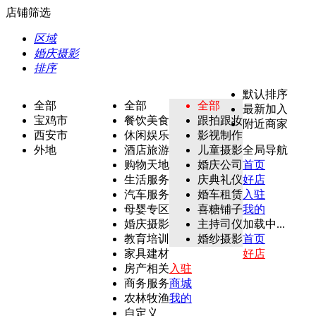
店铺筛选
区域
婚庆摄影
排序
默认排序
全部
全部
全部
最新加入
宝鸡市
餐饮美食
跟拍跟妆
附近商家
西安市
休闲娱乐
影视制作
外地
酒店旅游
儿童摄影
全局导航
购物天地
婚庆公司
首页
生活服务
庆典礼仪
好店
汽车服务
婚车租赁
入驻
母婴专区
喜糖铺子
我的
婚庆摄影
主持司仪
加载中...
教育培训
婚纱摄影
首页
家具建材
好店
房产相关
入驻
商务服务
商城
农林牧渔
我的
自定义