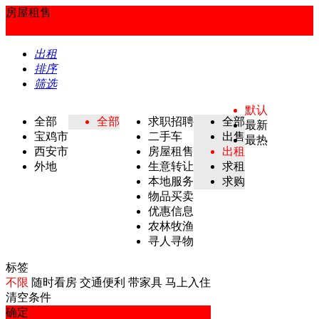
房屋租售
出租
排序
筛选
默认
全部
全部
求职招聘
全部
最新
宝鸡市
二手车
出售
最热
西安市
房屋租售
出租
外地
生意转让
求租
本地服务
求购
物品买卖
优惠信息
农林牧渔
寻人寻物
标签
不限
随时看房
交通便利
带家具
马上入住
清空条件
确定