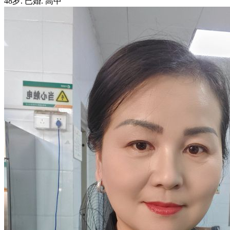
48岁
.
已婚
.
高中