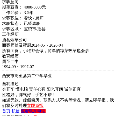
求职意向
期望薪资：
4000-5000元
工作经验：
3-5年
求职职位：
餐饮 / 厨师
求职状态：
已经离职
求职区域：
宝鸡市/眉县
工作经历
眉县烟草公司
面案师傅及帮厨
2024-05 ~ 2026-04
所有面食，小吃都会做，简单的凉菜热菜也会炒
教育经历
周至二中
1994-09 ~ 1997-07
西安市周至县第二中学毕业
自我描述
会开车
懂电脑
责任心强
阳光开朗
诚信正直
性格好，脾气好，手艺不错！
如遇无效、虚假简历、联系方式不实等情况，请立即举报，我
们将及时处理
立即举报
首页
私信
查看联系电话