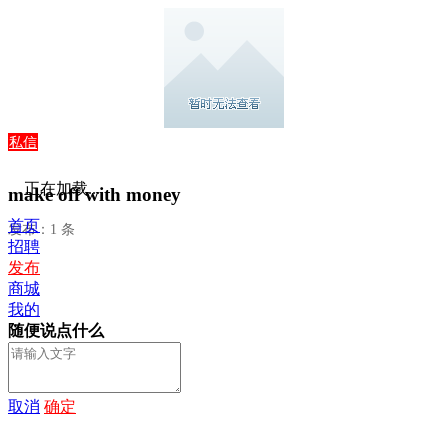
私信
正在加载...
make off with money
首页
发布：1 条
招聘
发布
商城
我的
随便说点什么
取消
确定