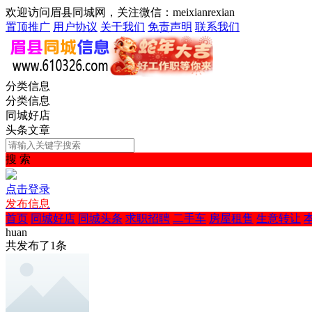
欢迎访问眉县同城网，关注微信：meixianrexian
置顶推广
用户协议
关于我们
免责声明
联系我们
分类信息
分类信息
同城好店
头条文章
搜 索
点击登录
发布信息
首页
同城好店
同城头条
求职招聘
二手车
房屋租售
生意转让
huan
共发布了
1
条