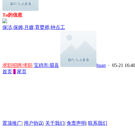
Ta的信息
保洁,保姆,月嫂,育婴师,钟点工
求职招聘/求职
宝鸡市/眉县
huan
· 05-21 16:4
首页
1
尾页
置顶推广
|
用户协议
|
关于我们
|
免责声明
|
联系我们